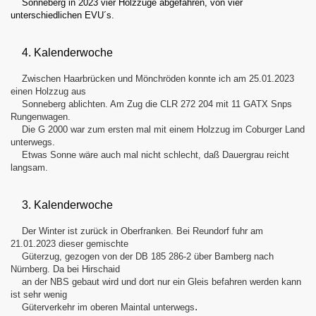
Sonneberg in 2023 vier Holzzüge abgefahren, von vier
unterschiedlichen EVU´s.
4. Kalenderwoche
Zwischen Haarbrücken und Mönchröden konnte ich am 25.01.2023
einen Holzzug aus
Sonneberg ablichten. Am Zug die CLR 272 204 mit 11 GATX Snps
Rungenwagen.
Die G 2000 war zum ersten mal mit einem Holzzug im Coburger Land
unterwegs.
Etwas Sonne wäre auch mal nicht schlecht, daß Dauergrau reicht
langsam.
3. Kalenderwoche
Der Winter ist zurück in Oberfranken. Bei Reundorf fuhr am
21.01.2023 dieser gemischte
Güterzug, gezogen von der DB 185 286-2 über Bamberg nach
Nürnberg. Da bei Hirschaid
an der NBS gebaut wird und dort nur ein Gleis befahren werden kann
ist sehr wenig
.
Güterverkehr im oberen Maintal unterwegs