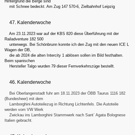
Hintergrund die Berge sind
mit Schnee bedeckt. Am Zug 147 570-6, Zielbahnhof Leipzig
47. Kalenderwoche
Am 23.11.2023 war auf der KBS 820 diese Überführung mit der
Railadventure 182 500
unterwegs. Bei Schönbrunn konnte ich den Zug mit den neuen ICE L
Wagen der DB,
die ab 2024 die alten Intercity 1 ablösen sollen im Bild festhalten.
Beim spanischen
Hersteller Talgo wurden 79 dieser Fernverkehrszüge bestellt.
46. Kalenderwoche
Bei Oberlangenstadt fuhr am 18.11.2023 der ÖBB Taurus 1116 182
11
(Bundesheer) mit dem
Lamborghini Autoteilezug in Richtung Lichtenfels. Die Autoteile
10
werden vom VW Werk
Zwickau ins Lamborghini Stammwerk nach Sant` Agata Bolognese
09
Italien gebracht.