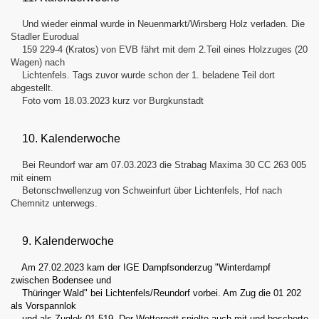
Und wieder einmal wurde in Neuenmarkt/Wirsberg Holz verladen. Die
Stadler Eurodual
159 229-4 (Kratos) von EVB fährt mit dem 2.Teil eines Holzzuges (20
Wagen) nach
Lichtenfels. Tags zuvor wurde schon der 1. beladene Teil dort
abgestellt.
Foto vom 18.03.2023 kurz vor Burgkunstadt
10. Kalenderwoche
Bei Reundorf war am 07.03.2023 die Strabag Maxima 30 CC 263 005
mit einem
Betonschwellenzug von Schweinfurt über Lichtenfels, Hof nach
Chemnitz unterwegs.
9. Kalenderwoche
Am 27.02.2023 kam der IGE Dampfsonderzug "Winterdampf
zwischen Bodensee und
Thüringer Wald" bei Lichtenfels/Reundorf vorbei. Am Zug die 01 202
als Vorspannlok
und als Zuglok 01 519. Der Wettergott spielte auch mit und bescherte