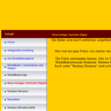
Inhalt
Neue Anlage: Karlstein Digital
Die Bilder sind durch anklicken vergrößer
Home
Anlagenbeschreibung
Hier mal ein paar Fotos von meiner ne
Die Fotos entstanden letztes Jahr im O
Die Modellbahngalerie
Modellbahnfreunde Rödental. Weitere F
Modellbahn: Lokomotiven und
Auch unter "Neubau Diorama" sind scho
Wagen
Modellbahnzüge
Neue Anlage: Karlstein Digital
Neubau Diorama
Basteleien
Neubau Wendeschleife