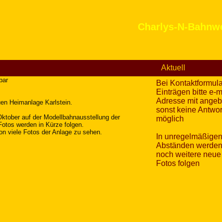
Charlys-N-Bahnwe
Aktuell
bar
Bei Kontaktformula
Einträgen bitte e-m
Adresse mit angeb
uen Heimanlage Karlstein.
sonst keine Antwor
ktober auf der Modellbahnausstellung der
möglich
otos werden in Kürze folgen.
n viele Fotos der Anlage zu sehen.
In unregelmäßige
Abständen werde
noch weitere neue
Fotos folgen