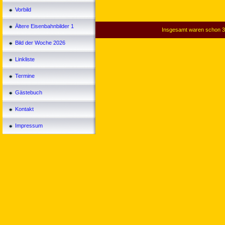
Vorbild
Ältere Eisenbahnbilder 1
Insgesamt waren schon 3
Bild der Woche 2026
Linkliste
Termine
Gästebuch
Kontakt
Impressum