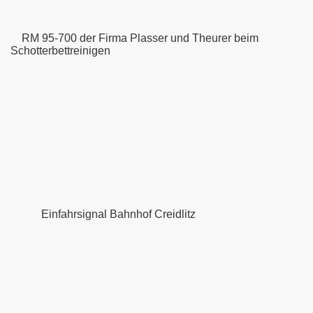
- Sonneberg
RM 95-700 der Firma Plasser und Theurer beim
Schotterbettreinigen
htenfels - Saalfeld
n am Main
Schlüchtern
rg
Einfahrsignal Bahnhof Creidlitz
rt VDE 8.1